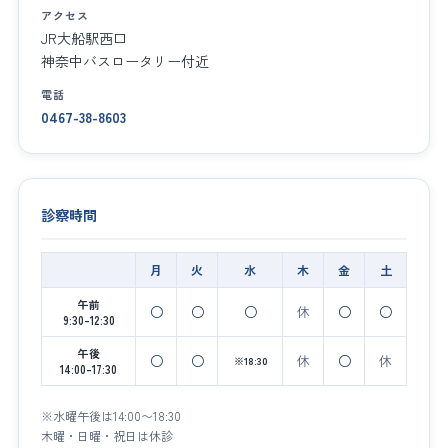
アクセス
JR大船駅西口
神奈中バスロータリー付近
電話
0467-38-8603
診察時間
月
火
水
木
金
土
午前
○
○
○
休
○
○
9:30–12:30
午後
○
○
休
○
休
※18:30
14:00–17:30
※水曜午後は14:00〜18:30
木曜・日曜・祝日は休診