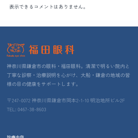
表示できるコメントはありません。
神奈川県鎌倉市の眼科・福田眼科。清潔で明るい院内と
丁寧な診察・治療説明を心がけ、大船・鎌倉の地域の皆
様の目の健康をサポートします。
〒247-0072 神奈川県鎌倉市岡本2-1-10 明治地所ビル2F
TEL: 0467-38-8603
診療内容