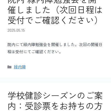
催しました（次回日程は
受付でご確認ください）
2025.05.15
院内にて緑内障勉強会を開催しました。次回の開催日
程は受付にてご確認ください。
カ
緑内障
テ
ゴ
リ
ー
学校健診シーズンのご案
内：受診票をお持ちの方