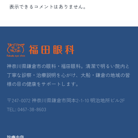
表示できるコメントはありません。
神奈川県鎌倉市の眼科・福田眼科。清潔で明るい院内と
丁寧な診察・治療説明を心がけ、大船・鎌倉の地域の皆
様の目の健康をサポートします。
〒247-0072 神奈川県鎌倉市岡本2-1-10 明治地所ビル2F
TEL: 0467-38-8603
診療内容