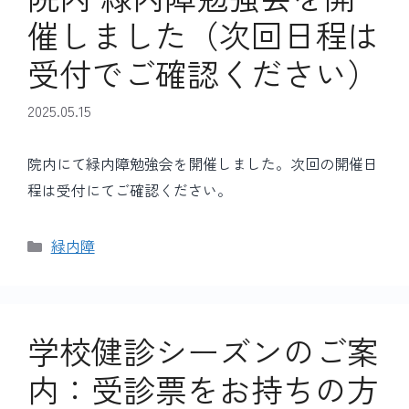
催しました（次回日程は
受付でご確認ください）
2025.05.15
院内にて緑内障勉強会を開催しました。次回の開催日
程は受付にてご確認ください。
カ
緑内障
テ
ゴ
リ
ー
学校健診シーズンのご案
内：受診票をお持ちの方