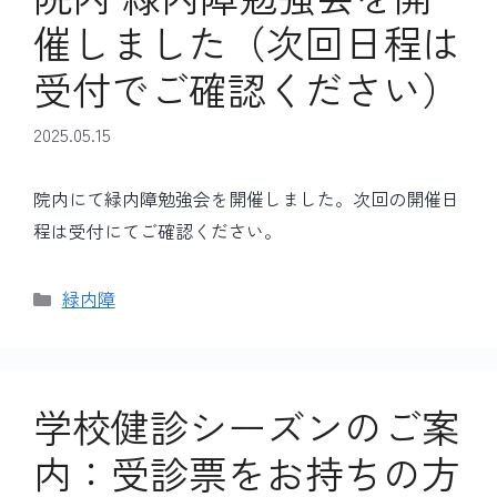
催しました（次回日程は
受付でご確認ください）
2025.05.15
院内にて緑内障勉強会を開催しました。次回の開催日
程は受付にてご確認ください。
カ
緑内障
テ
ゴ
リ
ー
学校健診シーズンのご案
内：受診票をお持ちの方