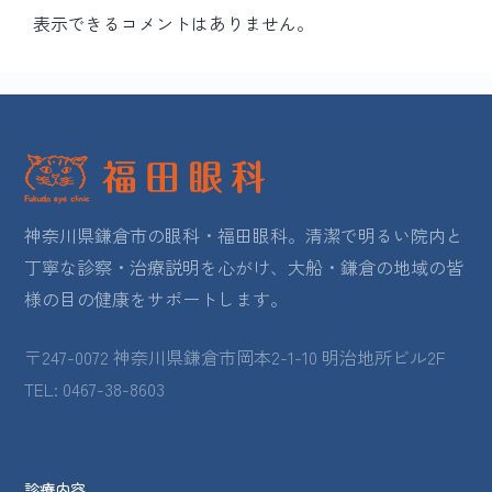
表示できるコメントはありません。
神奈川県鎌倉市の眼科・福田眼科。清潔で明るい院内と
丁寧な診察・治療説明を心がけ、大船・鎌倉の地域の皆
様の目の健康をサポートします。
〒247-0072 神奈川県鎌倉市岡本2-1-10 明治地所ビル2F
TEL: 0467-38-8603
診療内容