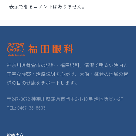
表示できるコメントはありません。
神奈川県鎌倉市の眼科・福田眼科。清潔で明るい院内と
丁寧な診察・治療説明を心がけ、大船・鎌倉の地域の皆
様の目の健康をサポートします。
〒247-0072 神奈川県鎌倉市岡本2-1-10 明治地所ビル2F
TEL: 0467-38-8603
診療内容