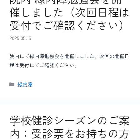
催しました（次回日程は
受付でご確認ください）
2025.05.15
院内にて緑内障勉強会を開催しました。次回の開催日
程は受付にてご確認ください。
カ
緑内障
テ
ゴ
リ
ー
学校健診シーズンのご案
内：受診票をお持ちの方