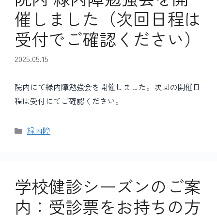
催しました（次回日程は
受付でご確認ください）
2025.05.15
院内にて緑内障勉強会を開催しました。次回の開催日
程は受付にてご確認ください。
カ
緑内障
テ
ゴ
リ
ー
学校健診シーズンのご案
内：受診票をお持ちの方