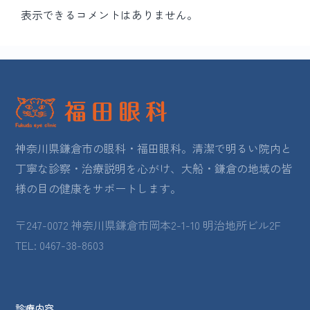
表示できるコメントはありません。
神奈川県鎌倉市の眼科・福田眼科。清潔で明るい院内と
丁寧な診察・治療説明を心がけ、大船・鎌倉の地域の皆
様の目の健康をサポートします。
〒247-0072 神奈川県鎌倉市岡本2-1-10 明治地所ビル2F
TEL: 0467-38-8603
診療内容